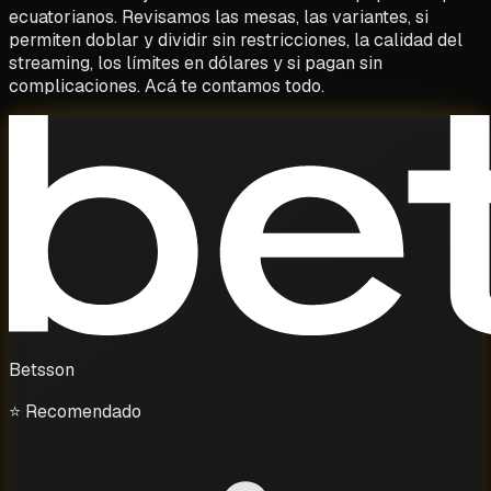
ecuatorianos. Revisamos las mesas, las variantes, si
permiten doblar y dividir sin restricciones, la calidad del
streaming, los límites en dólares y si pagan sin
complicaciones. Acá te contamos todo.
Betsson
⭐ Recomendado