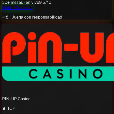
30+ mesas · en vivo
9.5
/10
Visitar Casino →
+18 | Juega con responsabilidad
PIN-UP Casino
🔥 TOP