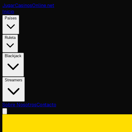
JugarCasinos
Online
.net
Inicio
Países
Ruleta
Blackjack
Streamers
Sobre Nosotros
Contacto