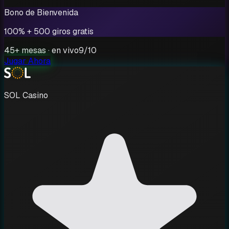
Bono de Bienvenida
100% + 500 giros gratis
45+ mesas · en vivo
9
/10
Jugar Ahora
SOL Casino