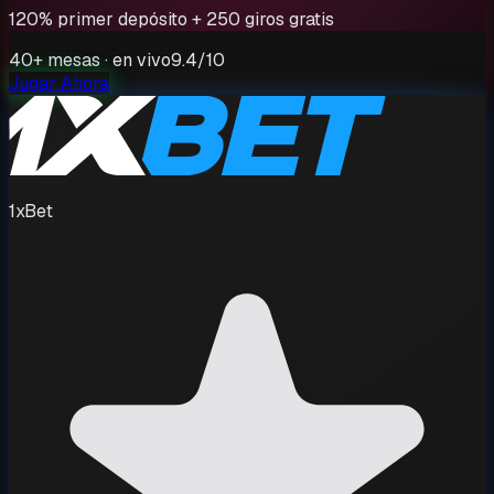
120% primer depósito + 250 giros gratis
40+ mesas · en vivo
9.4
/10
Jugar Ahora
1xBet