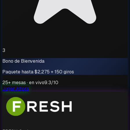
3
Bono de Bienvenida
Paquete hasta $2,275 + 150 giros
25+ mesas · en vivo
9.3
/10
Jugar Ahora