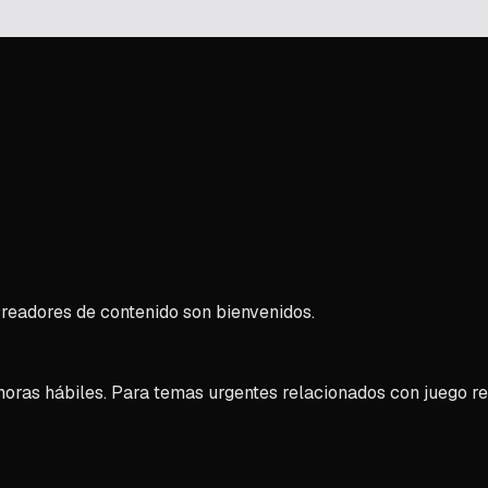
creadores de contenido son bienvenidos.
horas hábiles. Para temas urgentes relacionados con juego re